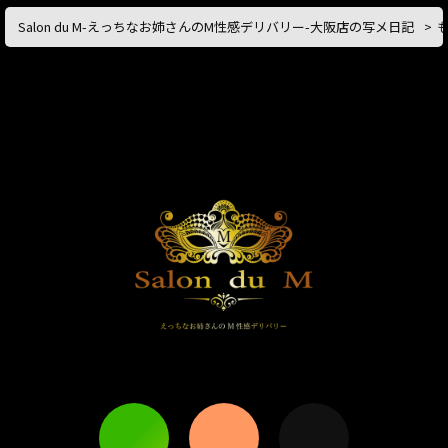
Salon du M-えっちなお姉さんのM性感デリバリー-大阪店の写メ日記