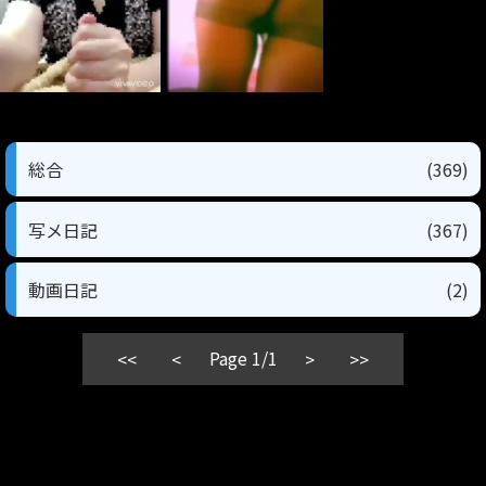
総合
(369)
写メ日記
(367)
動画日記
(2)
Page 1/1
<<
<
>
>>