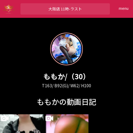
menu
大阪店
11時-ラスト
ももか
/（30）
T163/ B92(G)/ W62/ H100
ももかの動画日記