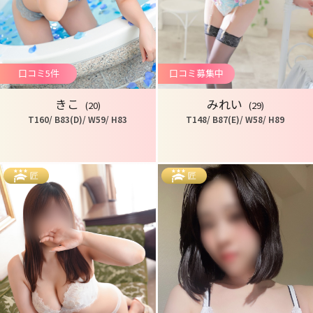
口コミ募集中
口コミ5件
みれい
きこ
(29)
(20)
T148/ B87(E)/ W58/ H89
T160/ B83(D)/ W59/ H83