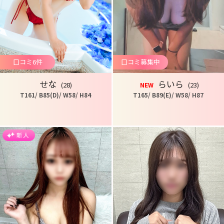
口コミ6件
口コミ募集中
せな
らいら
(28)
(23)
NEW
T161/ B85(D)/ W58/ H84
T165/ B89(E)/ W58/ H87