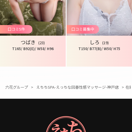
口コミ5件
口コミ募集中
つばき
しろ
(23)
(19)
T165/ B92(E)/ W58/ H96
T150/ B77(B)/ W50/ H75
六花グループ
えちちSPA-えっちな回春性感マッサージ-神戸店
在