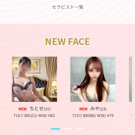
セラピスト一覧
NEW FACE
ちとせ
みや
らい
EW
(31)
NEW
(23)
NEW
 B81(C)/ W58/ H82
T157/ B80(B)/ W58/ H79
T165/ B89(E)/ 