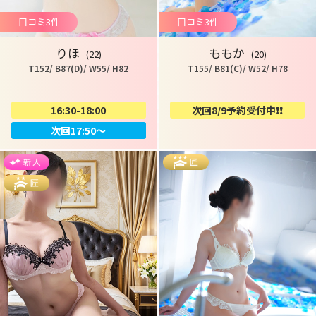
口コミ3件
口コミ3件
りほ
ももか
(22)
(20)
T152/ B87(D)/ W55/ H82
T155/ B81(C)/ W52/ H78
16:30-18:00
次回8/9予約受付中❗️❗️
次回17:50～