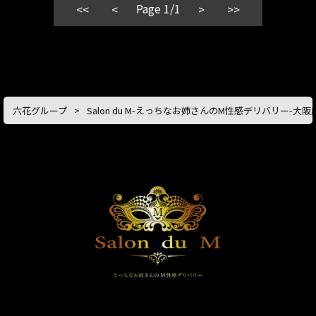
最後は聖水をぶっかけられそのまま大量発射！
Page 1/1
<<
<
>
>>
全身の力が抜けるほど溜まった性欲をすべて吐き出せました。
また次もよろしくお願いします！
六花グループ
Salon du M-えっちなお姉さんのM性感デリバリー-大阪