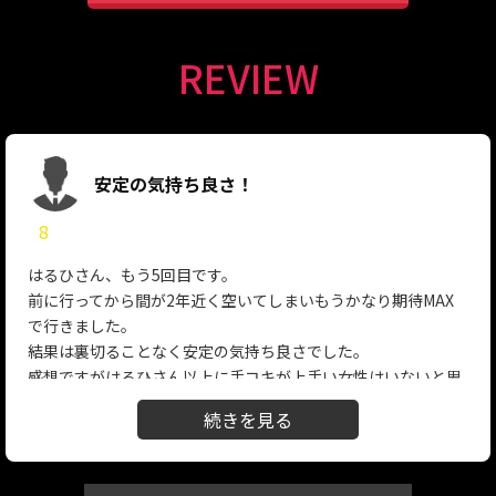
REVIEW
安定の気持ち良さ！
8
はるひさん、もう5回目です。
前に行ってから間が2年近く空いてしまいもうかなり期待MAX
で行きました。
結果は裏切ることなく安定の気持ち良さでした。
感想ですがはるひさん以上に手コキが上手い女性はいないと思
います。
本当に気持ちがいいです。亀頭攻めに寸止めテク、誰もはるひ
さんの右に出る者は居ないと思います。
さらにはるひさんの声がまた可愛くてエロい。