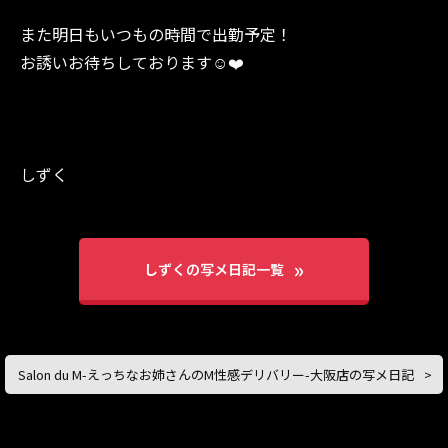
また明日もいつもの時間で出勤予定！
お誘いお待ちしております︎☺️❤️
しずく
しずくの写メ日記一覧
Salon du M-えっちなお姉さんのM性感デリバリー-大阪店の写メ日記