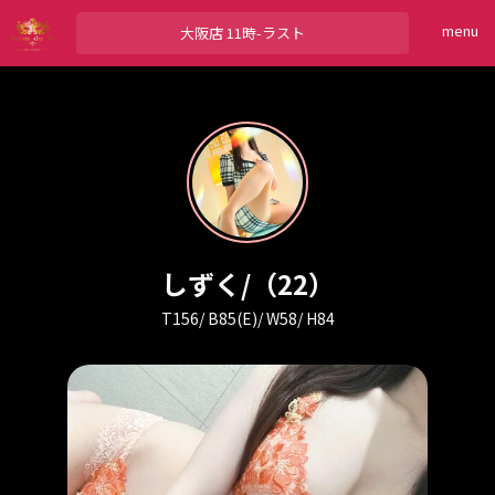
menu
大阪店
11時-ラスト
しずく
/（22）
T156/ B85(E)/ W58/ H84