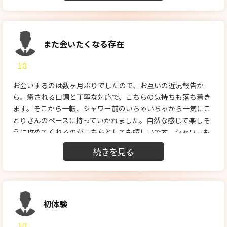
この料金なら問題はないと思う。
【プレイ内容】
受けだなって自覚がある方は多分沼ると思うくらいすごかっ
た。詳しくは書けないが受け側の男性がされたいことを完璧に
また会いたくなる存在
やってくれました。
10
【スタッフの対応】
最初から最後まで丁寧に対応してくださった。
お会いするのは数ヶ月ぶりでしたので、お互いの近況報告か
不明点もしっかりと教えていただけて不安なく楽しめた。
ら。癒される口調と丁寧な対応で、こちらの気持ちも落ち着き
ます。そこから一転、シャワー前のいちゃいちゃから一気にこ
とりさんのペースに持っていかれました。自然な感じて楽しそ
うに攻めてくれるのがこちらとしても嬉しいです。シャワーも
丁寧かつ濃密で、幸せ気分は止まりません。
ベッドに戻り、うつ伏せ→四つん這いと全身を攻められ続け
て、こちらは声が止まりません。そして、お互いに対面にな
り、今までとは違う攻められ方に。これが個人的に大ヒット
で、全く予想していない形でしたがそのままフィニッシュとな
りました。最後に軽く体をほぐしていただいたのも、とても気
初体験
持ちよかったです。
10
お会いする度に新しい楽しみ方、発見を見せてくれるので、ま