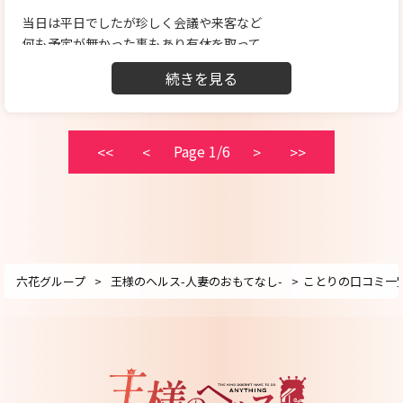
朦朧としています。サイコーです。
当日は平日でしたが珍しく会議や来客など
そこからガマンできず吐き出してしまいました。
何も予定が無かった事もあり有休を取って
サイコーです。
10日振りにことりちゃんに会いに行きました
また、癒されに来たいと思います。
少し前回より長めに予約させて頂きました
少し早めに五反田に到着して、お気に入りの
定食屋で早めのランチを済ませたあと
時間が長めだったこともあり、いつもの
Page 1/6
<<
<
>
>>
定宿が取れないと言うことで初のホテルへ
チェックインして、お店へ入室の連絡を
します。スタッフさんの対応もいつも丁寧で
安心感があります。
程なく、安定剤のことりちゃんが到着
六花グループ
王様のヘルス-人妻のおもてなし-
ことりの口コミ一
湯島の頃から、もう何度もお会いしていて
デートコースなども叶えて頂いているので
ドキドキ…と言うより、お顔を見るとやはり
安心・安定と言った感じではありますが
何度もお会いしても、大きくてキラキラな
瞳や油断のないスレンダーなスタイルには