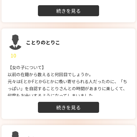
能させてもらいお風呂へ。
お風呂では、泡泡でお互いをまさぐりあいイチャイチャしたの
でのぼせそうでした。
私のアレも丁寧にソフトタッチでゾクゾクさせられっぱなしで
した。湯舟に入ってからも丁寧に口に含んでくれて
この時点でかなりやばかったです。
ことりのとりこ
ベッドでもうつ伏せからの耳攻め、背中、足の先まで余すこと
10
なくまさぐられヤバかった。
仰向けになって密着、キスのしすぎで酸欠になりそうです。
【女の子について】
こちらから攻めにもすごく反応が良く
以前の在籍から数えると何回目でしょうか。
興奮しすぎて我慢できなくて最後には暴発してしまいまし
元々はEとかFとかGとかに吸い寄せられる人だったのに、「ち
た…。
っぱい」を自認することりさんとの時間があまりに楽しくて、
ほんとに時間が過ぎ去るのは一瞬でした。
何度もお会いするようになってしまいました。
【料金納得度】
この内容ならなんの文句もありません。
【プレイ内容】
五反田でお会いするのが初めてということもあり、ことりさん
のノックに気付かずお待たせしてしまいました。