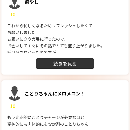
それでも、プレイが始まってしまえばもういつものとおり。今
癒やし
回はオプションもいつもとはちょっと違うものになりました
10
が、ことりさんもいつも以上に気持ち良さそうだったので結果
オーライです。
これから忙しくなるためリフレッシュしたくて
今回もフィニッシュは私の希望に合わせていただき、感謝で
お願いしました。
す。
お互いにクウガ展に行ったので、
【スタッフの対応】
お会いしてすぐにその話でとても盛り上がりました。
今回は予約時に付けたオプションが女性に伝わっていないとい
話は尽きなかったのですが、
うことがありました。ただその後に対応していただいたので問
お互いに服を脱がしあっていちゃいちゃ
題なしです。
チュッチュしていたら、すぐにおおきくなってしまったものを
さらに気持ちよくしてもらいました。
お風呂では、あわあわで体を密着洗いしてもらって
体はアツくなっていきベットに行く前に
ボルテージはMAXになっていきました!
ことりちゃんにメロメロン！
ベッドに移動して、うつぶせ体勢に密着
10
ぬるぬるでとろけていきます。
カエル足、四つんばい、仰向けと全身は
もう定期的にことりチャージが必要なほど
とろとろになりました。
精神的にも肉体的にも安定剤のことりちゃん
そこから69、素股ともう意識は