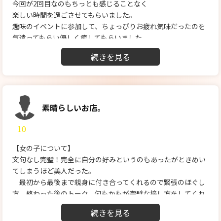
今回が2回目なのもちっとも感じることなく
先ずは一緒にシャワーを浴びて浴室でもエッチなプレイをして
楽しい時間を過ごさせてもらいました。
もらいました。それからベッドべ移動して改めてプレイの再開
趣味のイベントに参加して、ちょっぴりお疲れ気味だったのを
です。詳しくは書けませんがまさに王様気分を味わえる感じの
気遣ってもらい優しく癒してもらいました。
ご奉仕に興奮しっぱなしでした。自分のほうが暴発してしまい
お風呂では、泡泡で優しくねっとり洗ってもらい
そうなので攻守交代をお願いして責めさせていただきました。
その段階で既にヤバい状況までもっていかれました。
先に言っておくとことりさんの受けのポテンシャルも最高で
ベッドでは、うつぶせから
す！
耳、背中、お尻、鼠径部と徐々にこちらを
ことりさんは、全身敏感でめっちゃ感度も良くて自分が責めて
骨抜きにしてきました。
いると良い声で鳴いてくれてイキっぷりも見事でした。まる
暴発しないよう我慢するので精一杯でした。
素晴らしいお店。
で、自分がAV男優にでもなったのかと思うくらいでした。
それから向き合ってからもじわじわとこちらの感度を
そして楽しい時間はあっという間に過ぎてしまい時間となりま
10
あげてゆき、敗北させられるのは一瞬の出来事でした。
した。
今日もプレイ後は生まれたての子鹿のように
次もことりさんに会いに行きたいと思います。
【女の子について】
足腰立たなくされました。
文句なし完璧！完全に自分の好みというのもあったがときめい
今日も私の完全敗北となりました。
てしまうほど美人だった。
最初から最後まで親身に付き合ってくれるので緊張のほぐし
方、終わった後のトーク、何もかもが完璧な接し方をしてくれ
たのでめちゃくちゃ良かった。
【料金納得度】