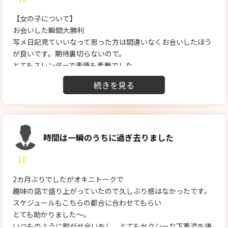
た会いたいと思わせてくれます。また、今回のようなトラブル
【女の子について】
があっても、「むしろそれが印象に残るから」ということりさ
お会いした瞬間大勝利
んの明るさと優しさに大きな癒しをいただきました。
写メ日記見ていいなって思った方は間違いなくお会いしたほう
が良いです。期待裏切らないので。
とてもスレンダーで表情も素敵でした。
【料金納得度】
十分良心的な値段。
【プレイ内容】
それはもう、いままでに体験したことのないようなプレイが沢
山。情け無い声が漏れてしまいましたが、それでことりさんの
時間は一瞬のうちに過ぎ去りました
テンションが上がるようでより責められました。
10
自分ではSもMも特にないと思ってましたがことりさんと出会っ
てMなのかもしれないと思ってしまうくらいには快感に溺れま
2カ月ぶりでしたがオキニトークで
した
趣味の話で盛り上がっていたので久しぶり感はなかったです。
【スタッフの対応】
スケジュールもこちらの都合に合わせてもらい
丁寧に接していただいて、ホテルも案内してもらえて助かりま
とても助かりました〜。
した。
いつものように脱がせ合いをし、とてもセクシーな下着姿を堪