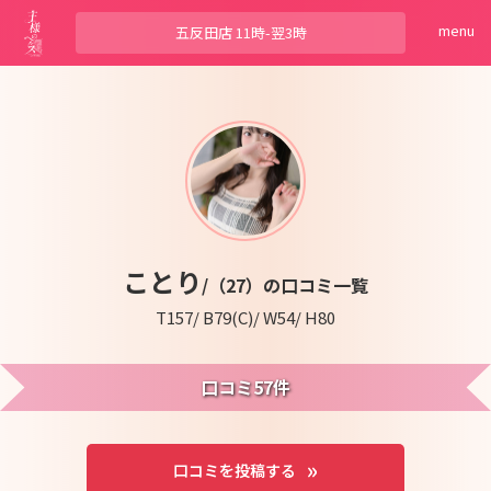
menu
五反田店
11時-翌3時
ことり
/（27）の口コミ一覧
T157/ B79(C)/ W54/ H80
口コミ57件
口コミを投稿する