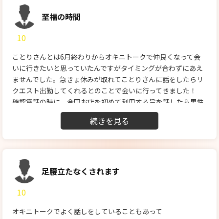
ージ。
優しく触れるフェザータッチからとろけるような舌づかい。
至福の時間
全身でことりさんを感じることが出来ました。
10
これでまた1年ガンバれる。
来年また桜が咲くのを楽しみにしています😆
ことりさんとは6月終わりからオキニトークで仲良くなって会
いに行きたいと思っていたんですがタイミングが合わずにあえ
ませんでした。急きょ休みが取れてことりさんに話をしたらリ
クエスト出勤してくれるとのことで会いに行ってきました！
確認電話の時に、今回お店を初めて利用する旨を話したら男性
スタッフさんが親切丁寧に説明してくれてとてもありがたかっ
たです。尚且つ、ホテルのほうもお店のほうで確保してくれて
助かりました。
当日、ホテルにチェックインして待っているとドアをノックす
る音がして開けるとことりさんが待っていました。ことりさん
はオキニトークからでも伝わるぐらい優しく相手への気遣いが
足腰立たなくされます
出来る笑顔の素敵な女性です。
10
今回は王様ヘルスをお願いしたのですが、服を脱がせてもらう
所からまさに名前の通りな感じで全てやってくれて慣れてない
オキニトークでよく話しをしていることもあって
のもあり恐縮してしまいました。