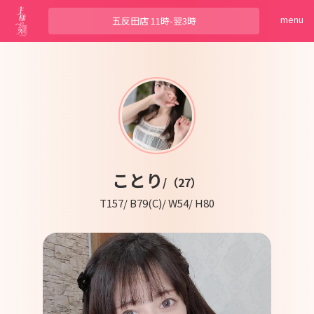
menu
五反田店
11時-翌3時
ことり
/（27）
T157/ B79(C)/ W54/ H80