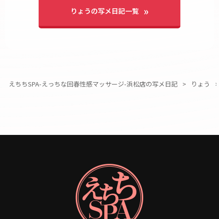
りょうの写メ日記一覧
えちちSPA-えっちな回春性感マッサージ-浜松店の写メ日記
りょう