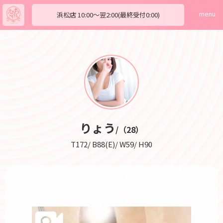
menu
浜松店
10:00～翌2:00(最終受付0:00)
りょう
/（28）
T172/ B88(E)/ W59/ H90