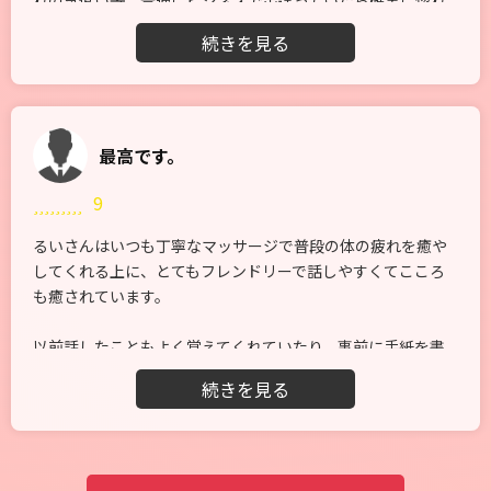
れの気遣い等、普通にビジネスで出逢っていたら確実に惚れ
てしまうタイプです。また利用したいと思います。今回はイ
タズラな巨乳に窒息させられそうになったので、次回はもう
少し肺活量を鍛えて臨みます。ありがとうございました。
最高です。
9
るいさんはいつも丁寧なマッサージで普段の体の疲れを癒や
してくれる上に、とてもフレンドリーで話しやすくてこころ
も癒されています。
以前話したこともよく覚えてくれていたり、事前に手紙を書
いていてくれたりとたまにしか会わないのにお気遣いも素晴
らしい女性です。
美人でスタイル抜群でいつも最高のマッサージをありがと
う！今後もお願いします。