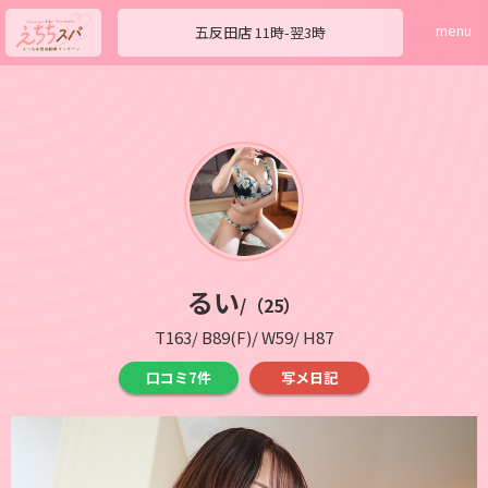
menu
五反田店
11時-翌3時
るい
/（25）
T163/ B89(F)/ W59/ H87
口コミ7件
写メ日記