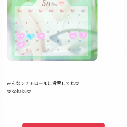
みんなシナモロールに投票してね🩵
🩵kohaku🩵