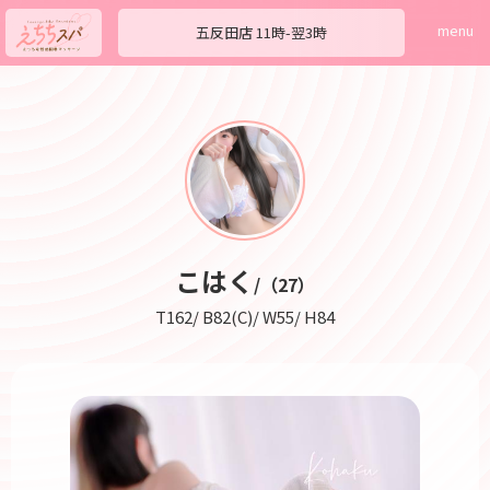
menu
五反田店
11時-翌3時
こはく
/（27）
T162/ B82(C)/ W55/ H84