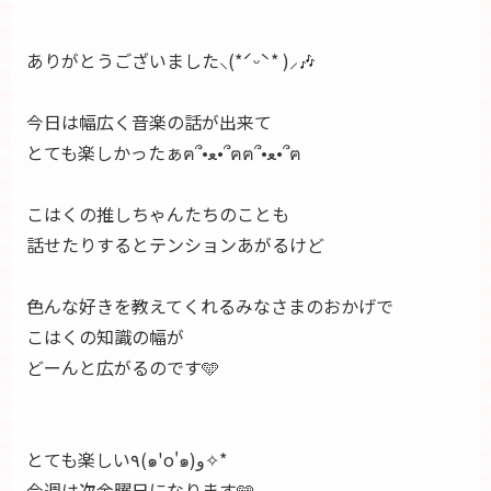
ありがとうございました‪⸜(*ˊᵕˋ* )⸝‬🎶
今日は幅広く音楽の話が出来て
とても楽しかったぁฅ՞•ﻌ•՞ฅฅ՞•ﻌ•՞ฅ
こはくの推しちゃんたちのことも
話せたりするとテンションあがるけど
色んな好きを教えてくれるみなさまのおかげで
こはくの知識の幅が
どーんと広がるのです🩵
とても楽しい٩(๑'о'๑)و✧*
今週は次金曜日になります🩵