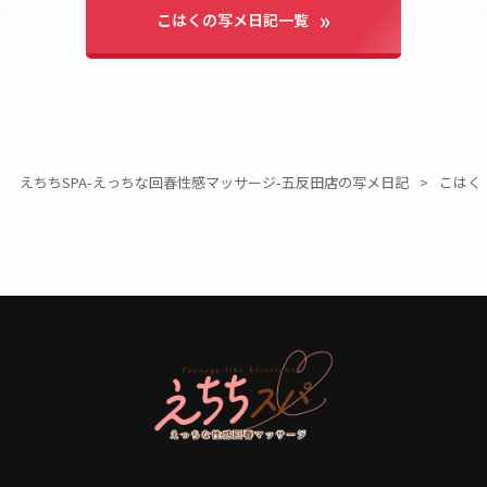
こはくの写メ日記一覧
えちちSPA-えっちな回春性感マッサージ-五反田店の写メ日記
こはく