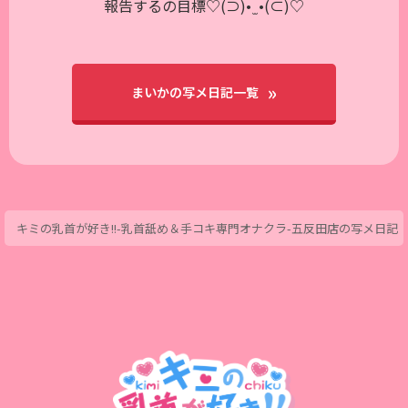
報告するの目標♡(⊃)• ̫ •(⊂)♡
まいかの写メ日記一覧
キミの乳首が好き!!-乳首舐め＆手コキ専門オナクラ-五反田店の写メ日記