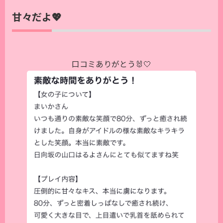
甘々だよ💖
口コミありがとう🐰🤍