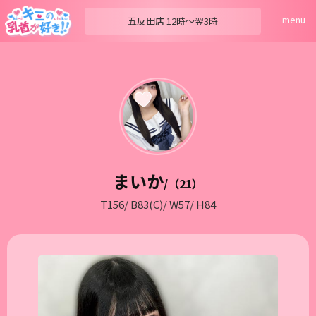
menu
五反田店
12時〜翌3時
まいか
/（21）
T156/ B83(C)/ W57/ H84